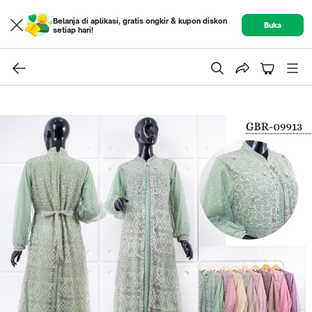
Belanja di aplikasi, gratis ongkir & kupon diskon
Buka
setiap hari!