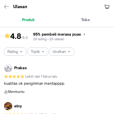
Ulasan
Produk
Toko
4.8
95% pembeli merasa puas
/5
.
0
rating
20
rating
•
20
ulasan
produk
4.8
Rating
Topik
Urutkan
dari
5
Prakas
Lebih dari 1 tahun lalu
kualitas ok pengiriman mantapppp
Membantu
elny