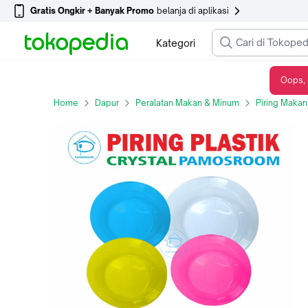
Gratis Ongkir + Banyak Promo
belanja di aplikasi
Kategori
Oops, 
Pamosroom Piring Plastik Crystal Wadah Makan Tempat Saji Piring Makan - S (Random), Standar
Home
Dapur
Peralatan Makan & Minum
Piring Makan