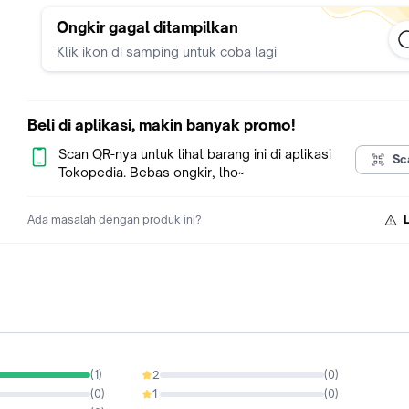
Panjang Dalam 14.3cm
FYI : Kami berkomitmen setiap barang yg dipesan, akan kami
Ongkir gagal ditampilkan
terlebih dahulu dan yg dikirim pasti dalam kondisi bagus.
Klik ikon di samping untuk coba lagi
Follow kami untuk dapatkan info terupdate dari toko kami
Happy Shopping With Us And Don't Forget To Follow Us ^^
Beli di aplikasi, makin banyak promo!
Scan QR-nya untuk lihat barang ini di aplikasi
Sc
Tokopedia. Bebas ongkir, lho~
Ada masalah dengan produk ini?
(
1
)
2
(
0
)
0%
(
0
)
1
(
0
)
0%