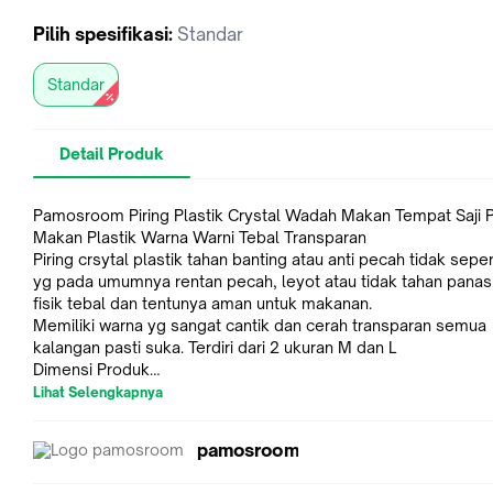
Pilih
spesifikasi
:
Standar
Standar
Detail Produk
Pamosroom Piring Plastik Crystal Wadah Makan Tempat Saji P
Makan Plastik Warna Warni Tebal Transparan
Piring crsytal plastik tahan banting atau anti pecah tidak sepert
yg pada umumnya rentan pecah, leyot atau tidak tahan panas
fisik tebal dan tentunya aman untuk makanan.
Memiliki warna yg sangat cantik dan cerah transparan semua
kalangan pasti suka. Terdiri dari 2 ukuran M dan L
Dimensi Produk
Medium: Panjang 20.3cm
Lihat Selengkapnya
Tinggi 3.8cm
Panjang Dalam 13cm
pamosroom
Large : Panjang 22cm
Tinggi 4cm