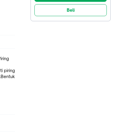
Beli
iring
i piring
.Bentuk