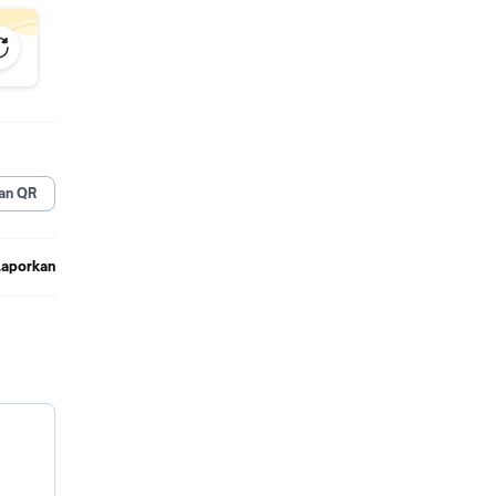
 cek
an QR
Laporkan