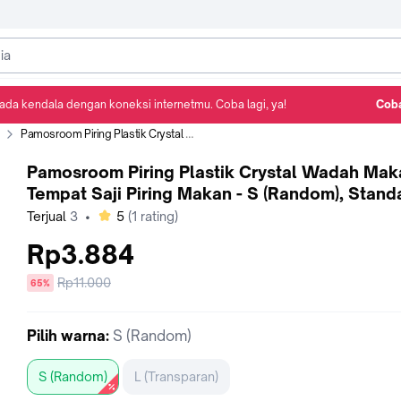
ada kendala dengan koneksi internetmu. Coba lagi, ya!
Coba
Detail Produk
Ulasan
Rekomendasi
Pamosroom Piring Plastik Crystal Wadah Makan Tempat Saji Piring Makan - S (Random), Standar
Pamosroom Piring Plastik Crystal Wadah Mak
Tempat Saji Piring Makan - S (Random), Stand
bintang
Terjual
3
•
5
(
1
rating)
Rp3.884
Harga
Rp11.000
diskon
65%
sebelum
diskon
Pilih
warna
:
S (Random)
S (Random)
L (Transparan)