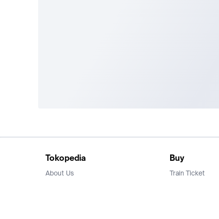
Tokopedia
Buy
About Us
Train Ticket
Career
Flight Ticket
Blog
Ticket Events
Tokopedia Salam
Hotlist