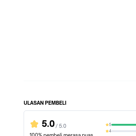
ULASAN PEMBELI
5.0
5
/ 5.0
100%
4
0%
100% pembeli merasa puas