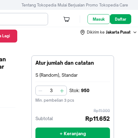
Tentang Tokopedia
Mulai Berjualan
Promo
Tokopedia Care
Masuk
Daftar
Dikirim ke
Jakarta Pusat
 Lagi
an
Atur jumlah dan catatan
ar
Terpilih:
S (Random), Standar
Stok
:
950
jumlah
Min. pembelian
3
pcs
harga
Rp11.000
sebelum
Rp11.652
Subtotal
diskon
+ Keranjang