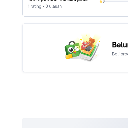
3
0%
1 rating • 0 ulasan
Belu
Beli pro