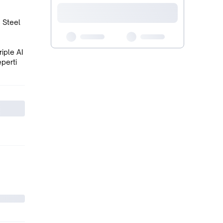
s Steel
iple AI
perti
gga ke
 secara
ebih
 & menu
hu
lis
uk