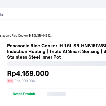
nic Rice Cooker IH 1.5L SR-HNS151WSR | 3D Induction Heating | Triple AI Smart Sensing | SUS Stainless Steel Inner Pot
Panasonic Rice Cooker IH 1.5L SR-HNS151WS
Induction Heating | Triple AI Smart Sensing |
Stainless Steel Inner Pot
Rp4.159.000
Harga
Rp4.999.000
diskon
17%
sebelum
diskon
Detail Produk