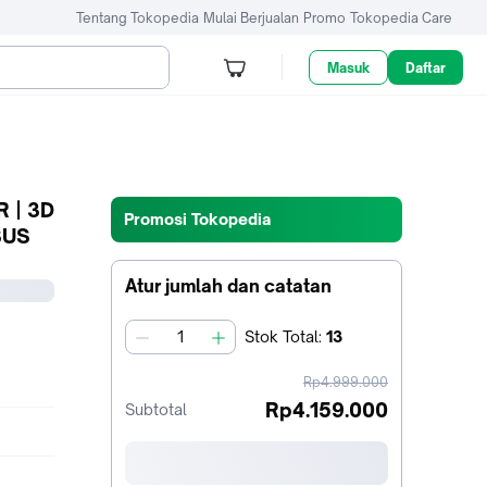
Tentang Tokopedia
Mulai Berjualan
Promo
Tokopedia Care
Masuk
Daftar
R | 3D
Promosi Tokopedia
 SUS
Atur jumlah dan catatan
Stok
Total
:
13
jumlah
harga
Rp4.999.000
sebelum
Rp4.159.000
Subtotal
diskon