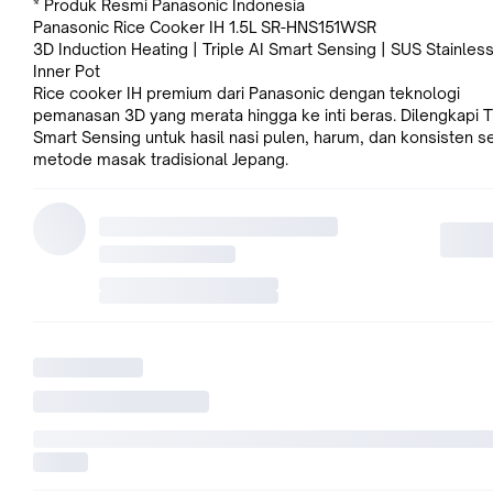
* Produk Resmi Panasonic Indonesia
Panasonic Rice Cooker IH 1.5L SR-HNS151WSR
3D Induction Heating | Triple AI Smart Sensing | SUS Stainles
Inner Pot
Rice cooker IH premium dari Panasonic dengan teknologi
pemanasan 3D yang merata hingga ke inti beras. Dilengkapi Tr
Smart Sensing untuk hasil nasi pulen, harum, dan konsisten se
metode masak tradisional Jepang.
Keunggulan Utama
• 3D Induction Heating (IH) – Panas menyeluruh & merata hin
setiap butir nasi
• Triple AI Smart Sensing – Mengatur panas & metode masak
presisi untuk hasil optimal
• 1.7mm SUS 304 Stainless Steel Inner Pot (Zero Coating) – L
tahan lama, higienis & aman
• 14 Auto Menu – Memudahkan memasak berbagai jenis nasi
harian
• FBAC Technology – Menjaga inner pot tetap aman meski su
tinggi
• Desain Premium & Ringkas – Mudah disimpan, deasin minima
• Touch Control Panel LED (Top View) – Mudah digunakan unt
pemakaian sehari-hari
• Inner Lid Stainless Steel Lepas Pasang – Praktis dan mudah