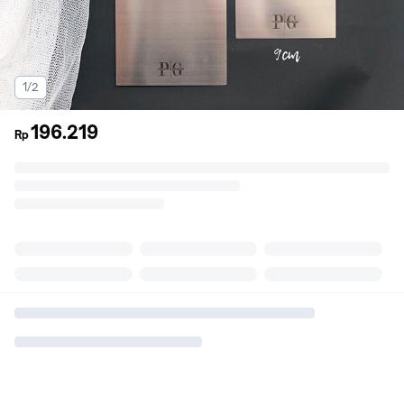
1/2
196.219
Rp