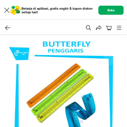
Belanja di aplikasi, gratis ongkir & kupon diskon
Buka
setiap hari!