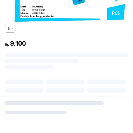
1/5
9.100
Rp