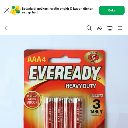
Belanja di aplikasi, gratis ongkir & kupon diskon
Buka
setiap hari!