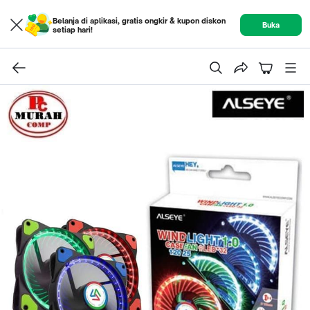
Belanja di aplikasi, gratis ongkir & kupon diskon
Buka
setiap hari!