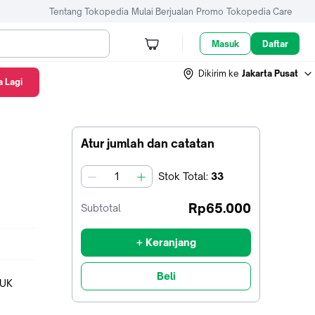
Tentang Tokopedia
Mulai Berjualan
Promo
Tokopedia Care
Masuk
Daftar
Dikirim ke
Jakarta Pusat
 Lagi
Atur jumlah dan catatan
Stok
Total
:
33
jumlah
Rp65.000
Subtotal
+ Keranjang
Beli
SUK