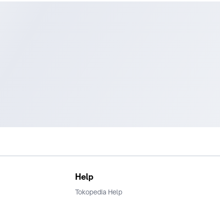
^Peace Out^
Help
Tokopedia Help
Terms and Condition