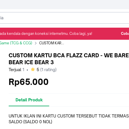
ada kendala dengan koneksi internetmu. Coba lagi, ya!
Coba
Detail Produk
Ulasan
Rekomendasi
 Game (TCG & CCG)
CUSTOM KARTU BCA FLAZZ CARD - WE BARE BEAR ICE BEAR 3
CUSTOM KARTU BCA FLAZZ CARD - WE BARE
BEAR ICE BEAR 3
bintang
Terjual
1
•
5
(
1
rating)
Rp65.000
Detail Produk
UNTUK IKLAN INI KARTU CUSTOM TERSEBUT TIDAK TERMA
SALDO (SALDO 0 NOL)