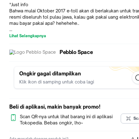
*Just info
Bahwa mulai Oktober 2017 e-toll akan di berlakukan untuk tra
resmi diseluruh tol pulau jawa, kalau gak pakai uang elektron
mau bayar pakai apa? hehehehe..
Apasih E-Money, Flazz, Tap Cash atau Brizzi?
Lihat Selengkapnya
E-Money/Flazz, Tap Cash atau Brizzi merupakan kartu prabaya
multifungsi yang diterbitkan oleh Bank Mandiri (E-Money), B
Pebblo Space
(Flazz), Bank BNI (Tap Cash), Bank BRI (Brizzi), sebagai pengga
uang tunai untuk transaksi pembayaran.
Nahh, kenapa kita mesti punya flazz,e-money, tap cash atau br
Ongkir gagal ditampilkan
sih? Banyak keuntungan dari si kartu pintar ini.
Klik ikon di samping untuk coba lagi
Terlebih untuk kamu yang suka berpergian menggunakan ken
pribadi via tol atau kamu yang suka naik transportasi umum lai
Kita gak perlu repot-repot bawa cash
Beli di aplikasi, makin banyak promo!
>Pengganti tiket untuk transportasi umum,
*Untuk transaksi non-tunai Busway / Transjakarta
Scan QR-nya untuk lihat barang ini di aplikasi
Sc
*Untuk transaksi non-tunai KRL / Commuterline
Tokopedia. Bebas ongkir, lho~
*Untuk pembayaran non-tunai Parkir di area yang berlogo E-
Money/Flazz/Brizzi/Tap Cash
Ada masalah dengan produk ini?