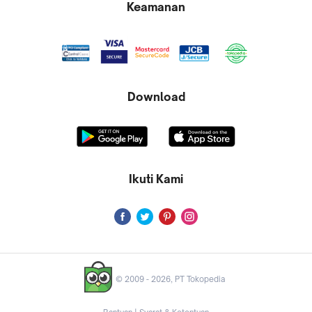
Keamanan
Semua biaya pendidikan yang resmi ditagihkan oleh
administrasi institusi pendidikan Anda akan ditampilkan di
daftar tagihan Anda. Anda juga dapat melihat rincian tagihan
saat Anda melakukan pengecekan tagihan di Tokopedia.
Mengapa Tagihan Saya Tidak Muncul/Tidak Sesuai?
Download
Mohon periksa kembali nomor mahasiswa/nomor
tagihan Anda. Kesalahan input nomor mahasiswa/nomor
tagihan dapat menyebabkan tagihan yang tidak
muncul/tidak sesuai.
Jika terjadi kesalahan input tagihan oleh institusi
pendidikan, harap hubungi institusi pendidikan Anda
untuk melakukan pengecekan dan perbaikan.
Ikuti Kami
Selanjutnya, Tokopedia akan segera memperbarui
tagihan Anda.
Dari mana Saya Bisa Mendapatkan Nomor Pembayaran?
Nomor pembayaran didapatkan institusi pendidikan Anda.
Nomor pembayaran Anda dapat berupa nomor mahasiswa
maupun nomor tagihan.
© 2009 -
2026
, PT Tokopedia
Saya Sudah Melunasi Pembayaran, Namun Mengapa
Tagihan Saya Masih Belum Selesai?