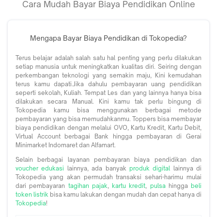
Cara Mudah Bayar Biaya Pendidikan Online
Mengapa Bayar Biaya Pendidikan di Tokopedia?
Terus belajar adalah salah satu hal penting yang perlu dilakukan
setiap manusia untuk meningkatkan kualitas diri. Seiring dengan
perkembangan teknologi yang semakin maju, Kini kemudahan
terus kamu dapati.Jika dahulu pembayaran uang pendidikan
seperti sekolah, Kuliah. Tempat Les dan yang lainnya hanya bisa
dilakukan secara Manual. Kini kamu tak perlu bingung di
Tokopedia kamu bisa menggunakan berbagai metode
pembayaran yang bisa memudahkanmu. Toppers bisa membayar
biaya pendidikan dengan melalui OVO, Kartu Kredit, Kartu Debit,
Virtual Account berbagai Bank hingga pembayaran di Gerai
Minimarket Indomaret dan Alfamart.
Selain berbagai layanan pembayaran biaya pendidikan dan
voucher edukasi
lainnya, ada banyak
produk digital
lainnya di
Tokopedia yang akan permudah transaksi sehari-harimu mulai
dari pembayaran
tagihan pajak
,
kartu kredit
,
pulsa
hingga
beli
token listrik
bisa kamu lakukan dengan mudah dan cepat hanya di
Tokopedia
!