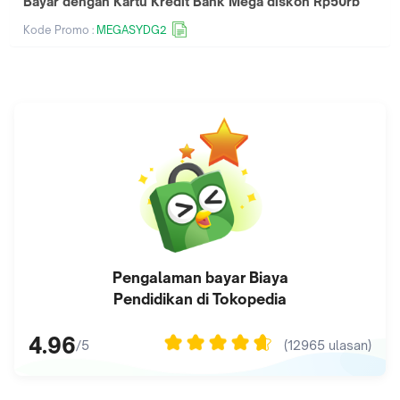
Bayar dengan Kartu Kredit Bank Mega diskon Rp50rb
Kode Promo :
MEGASYDG2
Pengalaman bayar
Biaya
Pendidikan
di Tokopedia
4.96
(
12965
ulasan)
/5