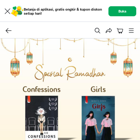
Belanja di aplikasi, gratis ongkir & kupon diskon
Buka
setiap hari!