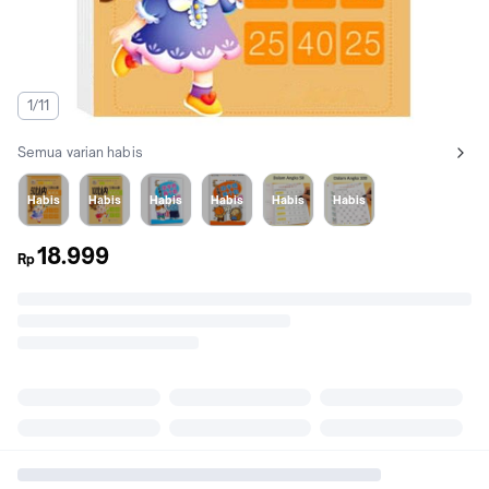
1/11
Semua varian habis
Lihat semua variant:
Coklat dlm 50
Coklat dlm 100
Soal dalam 20
Soal 20 pinjam
Dalam Angka 50
Dalam Angka 100
Habis
Habis
Habis
Habis
Habis
Habis
18.999
Rp