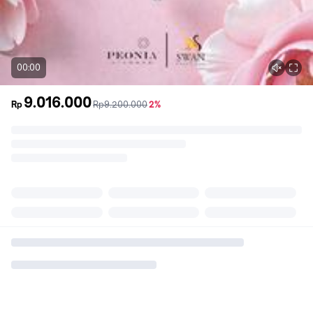
00:00
9.016.000
sebelum
diskon
Rp
Rp9.200.000
2%
promo