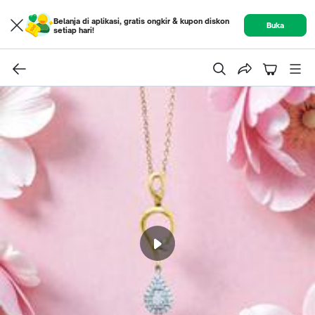
Belanja di aplikasi, gratis ongkir & kupon diskon
Buka
setiap hari!