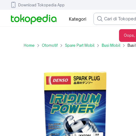
Download Tokopedia App
Kategori
Oops, 
Busi Hyundai New Tucson Asli DENSO Iridium Power = Champion REC10YC4
Home
Otomotif
Spare Part Mobil
Busi Mobil
Busi Hyu