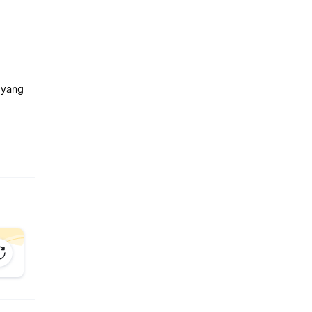
i yang
n
a 0.4mm
dle
n