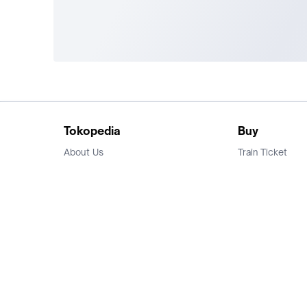
Tokopedia
Buy
About Us
Train Ticket
Career
Flight Ticket
Blog
Ticket Events
Tokopedia Salam
Hotlist
Hotel
Category
Bridestory
Sell
Parentstory
Seller Center
Tokopedia Dictionary
Mitra Toppers