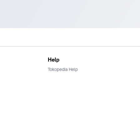
Help
Tokopedia Help
Terms and Condition
Privacy
Keamanan & Privasi