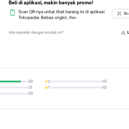
Beli di aplikasi, makin banyak promo!
#densoiridium
#kh20
Scan QR-nya untuk lihat barang ini di aplikasi
Sc
Tokopedia. Bebas ongkir, lho~
Ada masalah dengan produk ini?
(
6
)
2
(
0
)
0%
(
1
)
1
(
0
)
0%
(
0
)