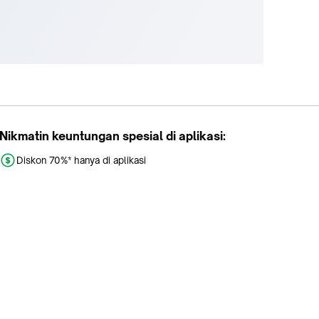
Nikmatin keuntungan spesial di aplikasi:
Diskon 70%* hanya di aplikasi
Promo khusus aplikasi
Gratis Ongkir tiap hari
Buka aplikasi dengan scan QR atau klik tombol: