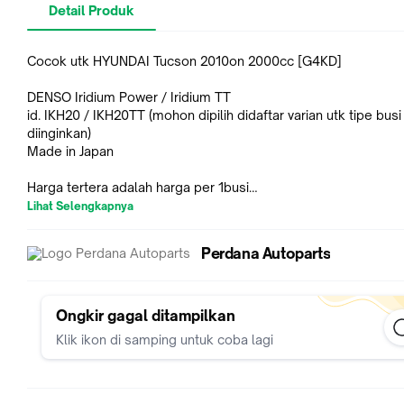
Detail Produk
Cocok utk HYUNDAI Tucson 2010on 2000cc [G4KD]
DENSO Iridium Power / Iridium TT
id. IKH20 / IKH20TT (mohon dipilih didaftar varian utk tipe bus
diinginkan)
Made in Japan
Harga tertera adalah harga per 1busi
Lihat Selengkapnya
Ketersediaan Barang : Ready Stok
Perdana Autoparts
Desnso Iridium Power merupakan salah satu solusi :
1 . Peningkatan Tenaga kuda - Dapatkan lebih banyak kekuata
dengan siklus pembakaran yang optimal dan pusat elektrod
meningkatkan output di bawah berbagai kondisi mengemudi .
Ongkir gagal ditampilkan
2 . Peningkatan Akselerasi - Peningkatan respon dan kinerja
Klik ikon di samping untuk coba lagi
percepatan .
3 . Peningkatan hemat Bahan Bakar - Bahkan selama kondisi i
pengapian terjamin, dengan konsumsi bahan bakar kurang da
kurang kebisingan.