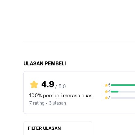
ULASAN PEMBELI
4.9
5
/ 5.0
85.71%
4
14.29%
100% pembeli merasa puas
3
0%
7 rating • 3 ulasan
FILTER ULASAN