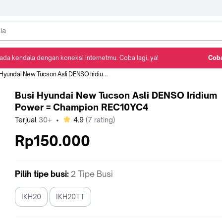
ada kendala dengan koneksi internetmu. Coba lagi, ya!
Coba
Detail Produk
Ulasan
Rekomendasi
ndai New Tucson Asli DENSO Iridium Power = Champion REC10YC4
Busi Hyundai New Tucson Asli DENSO Iridium
Power = Champion REC10YC4
bintang
Terjual
30+
•
4.9
(
7
rating)
Rp150.000
Pilih
tipe busi
:
2 Tipe Busi
IKH20
IKH20TT