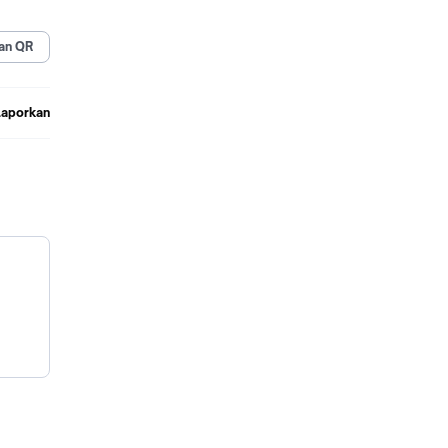
an QR
Laporkan