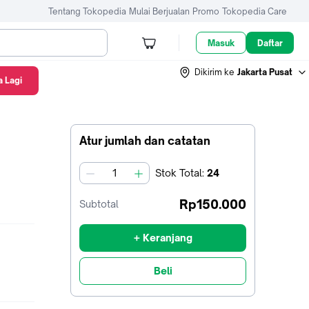
Tentang Tokopedia
Mulai Berjualan
Promo
Tokopedia Care
Masuk
Daftar
Dikirim ke
Jakarta Pusat
 Lagi
Atur jumlah dan catatan
Stok
Total
:
24
jumlah
Rp150.000
Subtotal
+ Keranjang
Beli