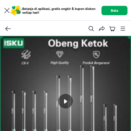
Belanja di aplikasi, gratis ongkir & kupon diskon
Buka
setiap hari!