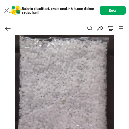
Belanja di aplikasi, gratis ongkir & kupon diskon
Buka
setiap hari!