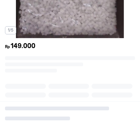
1/5
149.000
Rp