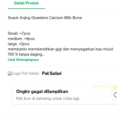
Detail Produk
Snack Anjing Gnawlers Calcium Milk Bone
Small. =7pcs
medium. =4pcs
large. =2pcs
membantu membersihkan gigi dan menyegarkan bau mulut
100 % tanpa daging
mengandung kalsium & susu
Lihat Selengkapnya
Ingredients: Milk powder, Sodium caseinate, Calciumcarbonat
Pet Safari
Cereal cellulose, Gelatin YuccaI, MO Natural flavor, Rosemar
extraction.
Scientifically engineered with all food grade raw materials an
artificial flavours or colors with reasonable level of calcium. It 
Ongkir gagal ditampilkan
easily digestible, cleans teeth and freshens breath
Klik ikon di samping untuk coba lagi