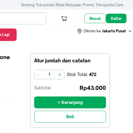
Tentang Tokopedia
Mulai Berjualan
Promo
Tokopedia Care
Masuk
Daftar
Dikirim ke
Jakarta Pusat
 Lagi
Bone
Atur jumlah dan catatan
Stok
Total
:
472
jumlah
Rp43.000
Subtotal
+ Keranjang
Beli