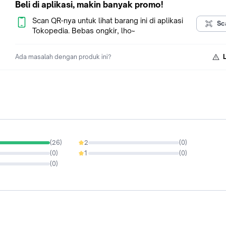
Beli di aplikasi, makin banyak promo!
Scan QR-nya untuk lihat barang ini di aplikasi
Sc
Tokopedia. Bebas ongkir, lho~
Ada masalah dengan produk ini?
(
26
)
2
(
0
)
0%
(
0
)
1
(
0
)
0%
(
0
)