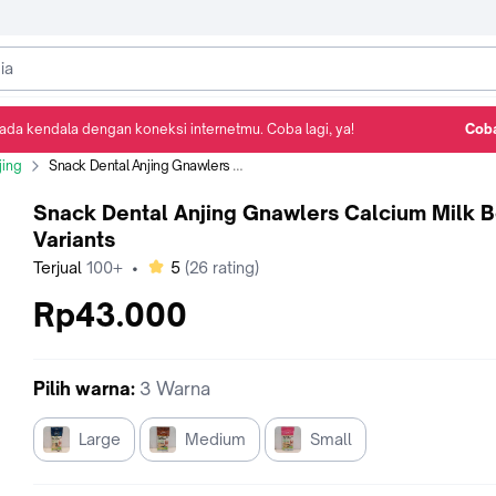
ada kendala dengan koneksi internetmu. Coba lagi, ya!
Coba
Detail Produk
Ulasan
Rekomendasi
jing
Snack Dental Anjing Gnawlers Calcium Milk Bone Variants
Snack Dental Anjing Gnawlers Calcium Milk 
Variants
bintang
Terjual
100+
•
5
(
26
rating)
Rp43.000
Pilih
warna
:
3 Warna
Large
Medium
Small