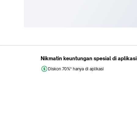
Tokopedia
Buy
About Us
Train Ticket
Career
Flight Ticket
Blog
Ticket Events
Tokopedia Salam
Hotlist
Hotel
Category
Bridestory
Sell
Parentstory
Seller Center
Tokopedia Dictionary
Mitra Toppers