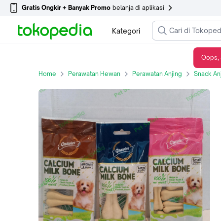
Gratis Ongkir + Banyak Promo
belanja di aplikasi
Kategori
Oops, 
Snack Dental Anjing Gnawlers Calcium Milk Bone Variants
Home
Perawatan Hewan
Perawatan Anjing
Snack An