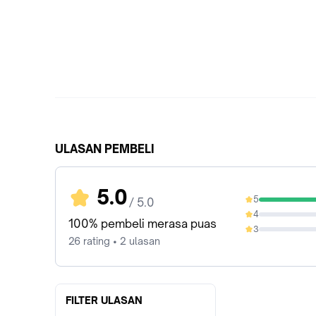
ULASAN PEMBELI
5.0
5
/ 5.0
100%
4
0%
100% pembeli merasa puas
3
0%
26 rating • 2 ulasan
FILTER ULASAN