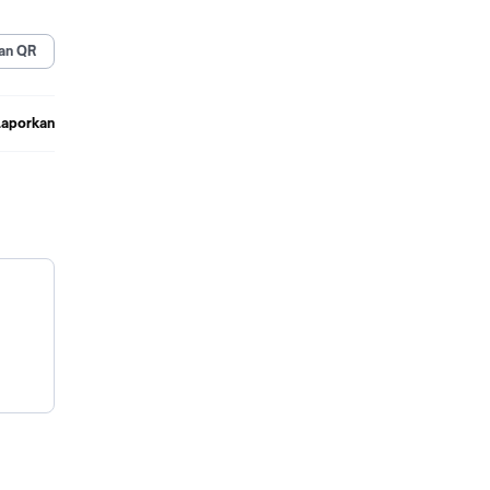
an QR
Laporkan