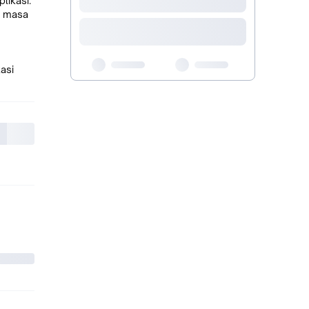
likasi.
n masa
asi
an unik
bahaya