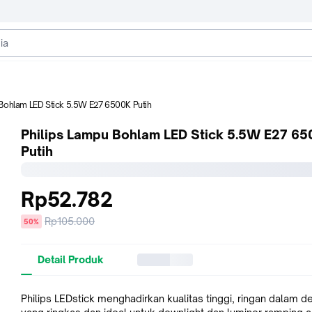
 Bohlam LED Stick 5.5W E27 6500K Putih
Philips Lampu Bohlam LED Stick 5.5W E27 6
Putih
Rp52.782
Harga
Rp105.000
diskon
50%
sebelum
diskon
Detail Produk
Philips LEDstick menghadirkan kualitas tinggi, ringan dalam d