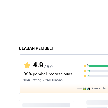
ULASAN PEMBELI
4.9
5
/ 5.0
95.9%
4
3.15%
99% pembeli merasa puas
3
0.38%
1048 rating • 240 ulasan
Diambil dar