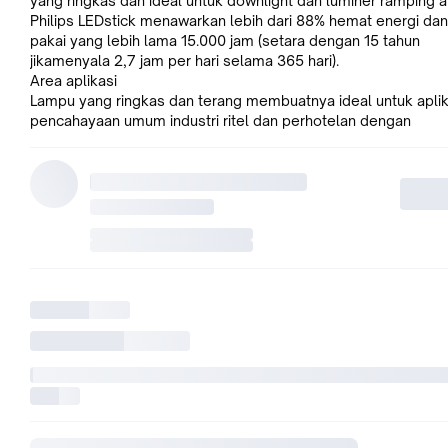
yang ringkas dan ideal untuk downlight dan luminer ramping ap
Philips LEDstick menawarkan lebih dari 88% hemat energi da
pakai yang lebih lama 15.000 jam (setara dengan 15 tahun
jikamenyala 2,7 jam per hari selama 365 hari).
Area aplikasi
Lampu yang ringkas dan terang membuatnya ideal untuk aplik
pencahayaan umum industri ritel dan perhotelan dengan
menawarkan tamu mereka perbedaan suasana dan pengalam
di area publik seperti:
- Toko elit
- Koridor / Tangga / Kamar Kecil
- Area Lobi / Penerimaan
- Kamar / Bar hotel
- Beranda
Technical Specifications
PHILIPS LED STICK 5.5 W E27 6500K Putih
- Berlangsung hingga 15.000 jam
- Menghemat hingga 88% energi
- Ramah lingkungan : tidak mengandung merkuri atau zat ber
lainnya
- Pencahayaan lebih merat
- Up to 70% Less Glare
- Nyaman dan aman untuk Mata