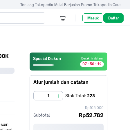
Tentang Tokopedia
Mulai Berjualan
Promo
Tokopedia Care
Masuk
Daftar
500K
Spesial Diskon
Berakhir dalam
0
0
0
0
0
0
0
7
:
5
0
:
1
2
7
jam50
menit12
Atur jumlah dan catatan
detik
Stok
Total
:
223
jumlah
harga
Rp105.000
sebelum
Rp52.782
Subtotal
diskon
esain