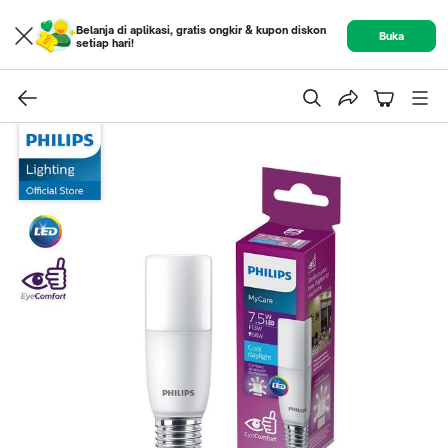
Belanja di aplikasi, gratis ongkir & kupon diskon
Buka
setiap hari!