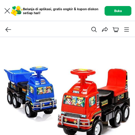
Belanja di aplikasi, gratis ongkir & kupon diskon
Buka
setiap hari!