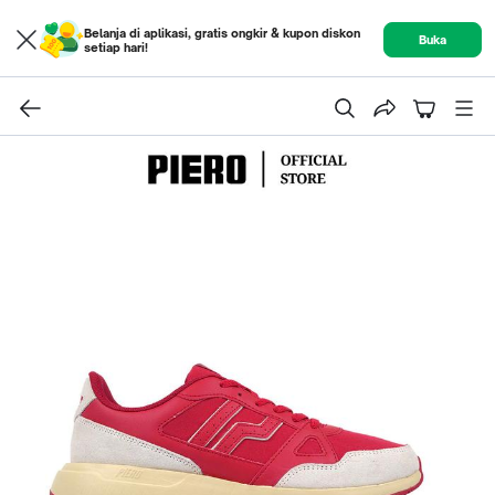
Belanja di aplikasi, gratis ongkir & kupon diskon
Buka
setiap hari!