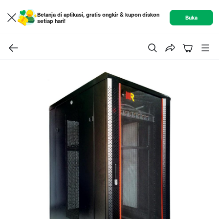
Belanja di aplikasi, gratis ongkir & kupon diskon
Buka
setiap hari!