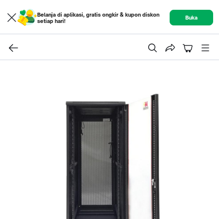
Belanja di aplikasi, gratis ongkir & kupon diskon
Buka
setiap hari!