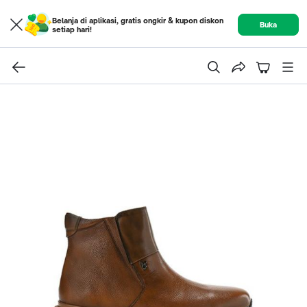
Belanja di aplikasi, gratis ongkir & kupon diskon
Buka
setiap hari!