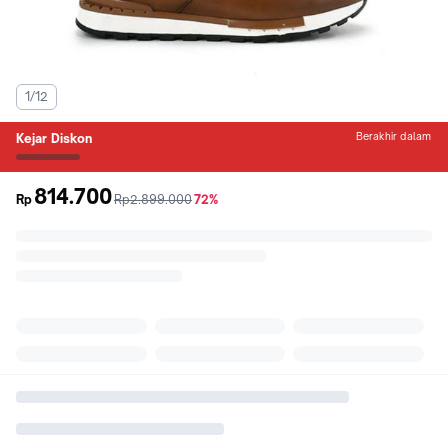
1/12
Berakhir dalam
Kejar Diskon
814.700
sebelum
diskon
Rp
Rp2.899.000
72%
promo