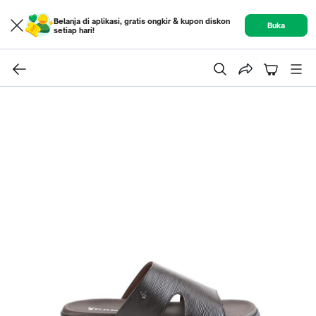
Belanja di aplikasi, gratis ongkir & kupon diskon
Buka
setiap hari!