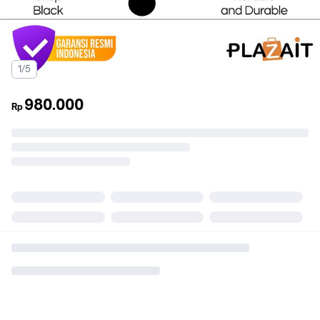
1/5
980.000
Rp