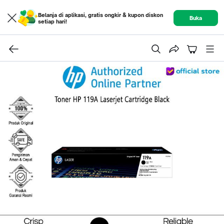
Belanja di aplikasi, gratis ongkir & kupon diskon
Buka
setiap hari!