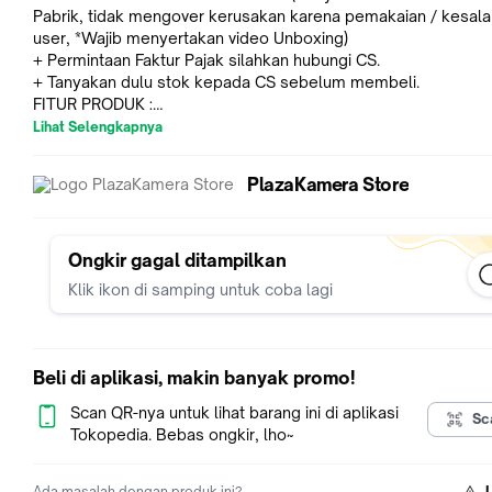
Pabrik, tidak mengover kerusakan karena pemakaian / kesal
user, *Wajib menyertakan video Unboxing)
+ Permintaan Faktur Pajak silahkan hubungi CS.
+ Tanyakan dulu stok kepada CS sebelum membeli.
FITUR PRODUK :
Lihat Selengkapnya
Fits: Sony Alpha NEX-3, 5, 6 and 7 Series
Cameras, DSLR-SLT-A33, DSLR-SLT-A55
PlazaKamera Store
ISI DALAM BOX :
1X SONY A6000 NP-FW50 ORIGINAL
SPESIFIKASI :
Ongkir gagal ditampilkan
Klik ikon di samping untuk coba lagi
Amp-Hours 1020 mAh
Chemistry Lithium-Ion
Output Voltage 7.4 VDC
Dimensions (W x H x D) 1.25 x 0.75 x 1.8" / 3.1 x 1.8 x 4.5 cm
Beli di aplikasi, makin banyak promo!
Weight 1.5 oz / 42.5 g
+ Pengiriman Instant akan diproses maksimal sebelum 16.00, 
Scan QR-nya untuk lihat barang ini di aplikasi
Sc
dari itu diikutkan pengiriman hari selanjutnya
Tokopedia. Bebas ongkir, lho~
+ Pengiriman standard akan diproses maksimal sebelum 16.30
dari itu diikutkan pengiriman hari selanjutnya
Ada masalah dengan produk ini?