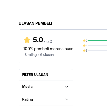
ULASAN PEMBELI
5.0
5
/ 5.0
100%
4
0%
100% pembeli merasa puas
3
0%
18 rating • 5 ulasan
FILTER ULASAN
Media
Rating