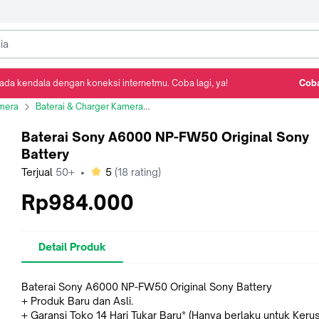
ada kendala dengan koneksi internetmu. Coba lagi, ya!
Coba
Detail Produk
Ulasan
Rekomendasi
mera
Baterai & Charger Kamera
Baterai Sony A6000 NP-FW50 Original S
Baterai Sony A6000 NP-FW50 Original Sony
Battery
bintang
Terjual
50+
•
5
(
18
rating)
Rp984.000
Detail Produk
Baterai Sony A6000 NP-FW50 Original Sony Battery
+ Produk Baru dan Asli.
+ Garansi Toko 14 Hari Tukar Baru* (Hanya berlaku untuk Keru