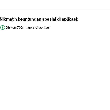
Nikmatin keuntungan spesial di aplikasi:
Diskon 70%* hanya di aplikasi
Promo khusus aplikasi
Gratis Ongkir tiap hari
Buka aplikasi dengan scan QR atau klik tombol:
Pelajari Selengkapnya