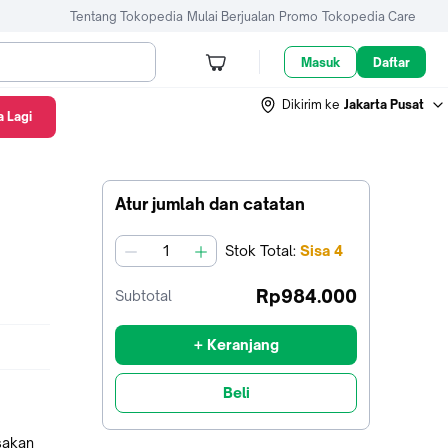
Tentang Tokopedia
Mulai Berjualan
Promo
Tokopedia Care
Masuk
Daftar
Dikirim ke
Jakarta Pusat
 Lagi
ony Battery
Atur jumlah dan catatan
Stok
Total
:
Sisa
4
jumlah
Rp984.000
Subtotal
+ Keranjang
Beli
sakan