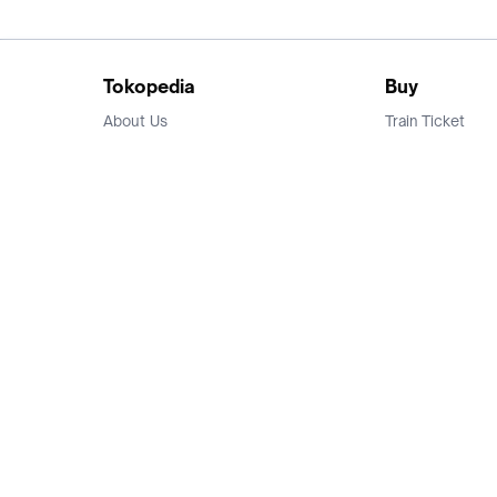
Tokopedia
Buy
About Us
Train Ticket
Career
Flight Ticket
Blog
Ticket Events
Tokopedia Salam
Hotlist
Hotel
Category
Bridestory
Sell
Parentstory
Seller Center
Tokopedia Dictionary
Mitra Toppers
Mall
Register Mall
Tokopedia Apps
Billing & Top up
Deals Tokopedia