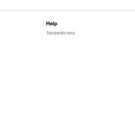
Help
Tokopedia Help
Terms and Condition
Privacy
Keamanan & Privasi
Ikuti Kami