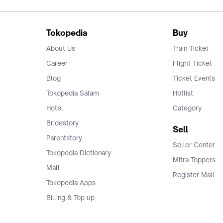
Tokopedia
Buy
About Us
Train Ticket
Career
Flight Ticket
Blog
Ticket Events
Tokopedia Salam
Hotlist
Hotel
Category
Bridestory
Sell
Parentstory
Seller Center
Tokopedia Dictionary
Mitra Toppers
Mall
Register Mall
Tokopedia Apps
Billing & Top up
Deals Tokopedia