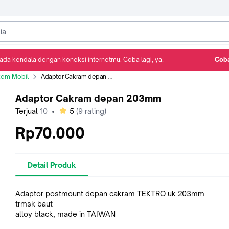
ada kendala dengan koneksi internetmu. Coba lagi, ya!
Coba
Detail Produk
Ulasan
Rekomendasi
Rem Mobil
Adaptor Cakram depan 203mm
Adaptor Cakram depan 203mm
bintang
Terjual
10
•
5
(
9
rating)
Rp70.000
Detail Produk
Adaptor postmount depan cakram TEKTRO uk 203mm
trmsk baut
alloy black, made in TAIWAN