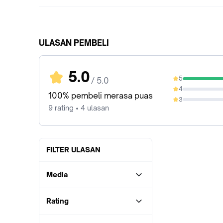
ULASAN PEMBELI
5.0
5
/ 5.0
100%
4
0%
100% pembeli merasa puas
3
0%
9 rating • 4 ulasan
FILTER ULASAN
Media
Rating