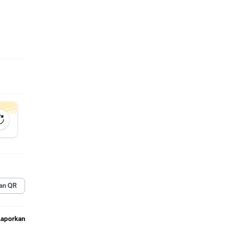
an QR
Laporkan