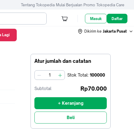
Tentang Tokopedia
Mulai Berjualan
Promo
Tokopedia Care
Masuk
Daftar
Dikirim ke
Jakarta Pusat
 Lagi
Atur jumlah dan catatan
Stok
Total
:
100000
jumlah
Rp70.000
Subtotal
+ Keranjang
Beli