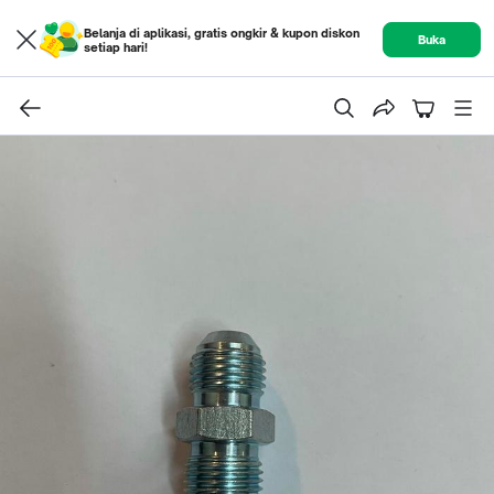
Belanja di aplikasi, gratis ongkir & kupon diskon
Buka
setiap hari!