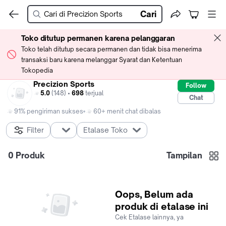
Cari
Toko ditutup permanen karena pelanggaran
Toko telah ditutup secara permanen dan tidak bisa menerima
transaksi baru karena melanggar Syarat dan Ketentuan
Tokopedia
Precizion Sports
Follow
5.0
(148) •
698
terjual
Chat
91% pengiriman sukses
60+ menit chat dibalas
Filter
Etalase Toko
0
Produk
Tampilan
Oops, Belum ada
produk di etalase ini
Cek Etalase lainnya, ya