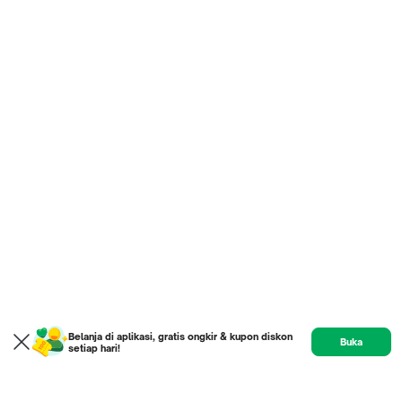
Belanja di aplikasi, gratis ongkir & kupon diskon
Buka
setiap hari!
Home
Product
Etalase
Review