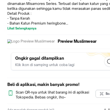
dinamakan Misamores Series. Terbuat dari bahan katun yang 
ketika digunakan sehingga kamu tidak merasakan panas sedik
Detail Produk :
- Tanpa Kerah
- Bahan Katun Premium heringbone
- Ukuran One Size
Lihat Selengkapnya
SIZE CHART ONE SIZE :
Lebar Dada : 60CM
Preview Muslimwear
Lingkar Dada : 120CM
Lingkar Ketiak: 54CM
Lebar Bahu : 14CM
Panjang Badan: 112CM
Ongkir gagal ditampilkan
Panjang Lengan : 56CM
Klik ikon di samping untuk coba lagi
Barang terbatas, buruan dibeli sebelum kehabisan! Segera ch
admin untuk ketersediaan stok!
SYARAT RETUR PRODUK
1.Produk bisa ditukar hanya dengan alasan barang salah kirim
Beli di aplikasi, makin banyak promo!
ukuran tidak sesuai. Tidak bisa ganti model/motif
2.Pembeli wajib mendokumentasikan berupa video saat unbo
Scan QR-nya untuk lihat barang ini di aplikasi
Sc
produk
Tokopedia. Bebas ongkir, lho~
3.Produk dapat ditukar maksimal 2 Hari setelah Produk diteri
4.Pembeli DILARANG memberikan rating buruk setelah mene
Ada masalah dengan produk ini?