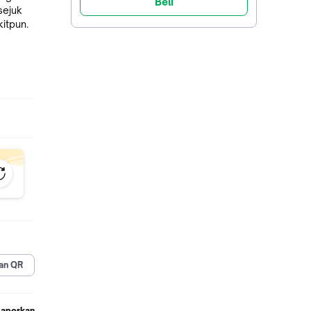
Beli
sejuk
itpun.
at
, dan
xing
an QR
ma
rima
Laporkan