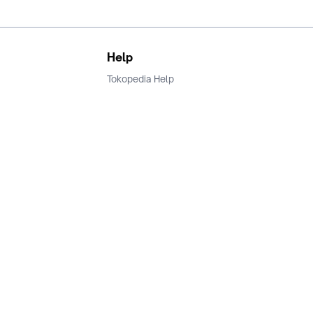
Help
Tokopedia Help
Terms and Condition
Privacy
Keamanan & Privasi
Ikuti Kami