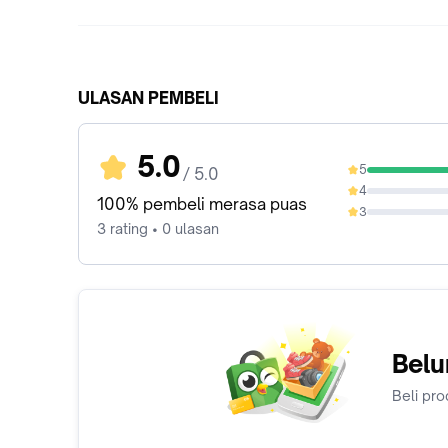
ULASAN PEMBELI
5.0
5
/ 5.0
100%
4
0%
100% pembeli merasa puas
3
0%
3 rating • 0 ulasan
Belu
Beli pro