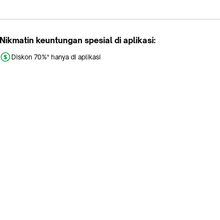
Nikmatin keuntungan spesial di aplikasi:
Diskon 70%* hanya di aplikasi
Promo khusus aplikasi
Gratis Ongkir tiap hari
Buka aplikasi dengan scan QR atau klik tombol:
Pelajari Selengkapnya