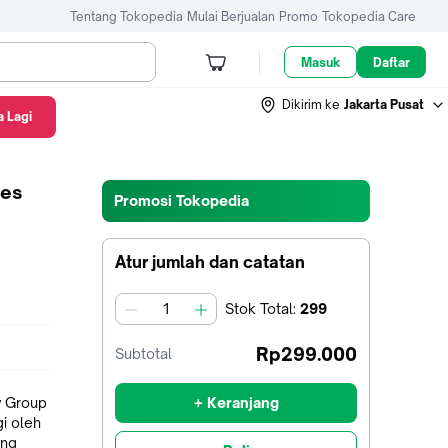
Tentang Tokopedia
Mulai Berjualan
Promo
Tokopedia Care
Masuk
Daftar
Dikirim ke
Jakarta Pusat
 Lagi
res
Promosi Tokopedia
Atur jumlah dan catatan
Stok
Total
:
299
jumlah
Rp299.000
Subtotal
w Group
+ Keranjang
i oleh
ang