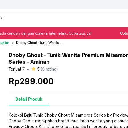
ada kendala dengan koneksi internetmu. Coba lagi, ya!
Coba
Detail Produk
Ulasan
Rekomendasi
Muslim
Dhoby Ghout - Tunik Wanita Premium Misamores Series - Aminah
Dhoby Ghout - Tunik Wanita Premium Misamo
Series - Aminah
bintang
Terjual
7
•
5
(
3
rating)
Rp299.000
Detail Produk
Koleksi Baju Tunik Dhoby Ghout Misamores Series by Previe
Dhoby Ghout merupakan brand muslimah wanita yang dinaung
Preview Group. Kini Dhoby Ghout merilis lini produk terbaru y