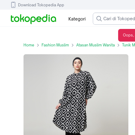
Download Tokopedia App
Kategori
Oops, 
Dhoby Ghout - Tunik Wanita Premium Misamores Series - Aminah
Home
Fashion Muslim
Atasan Muslim Wanita
Tunik 