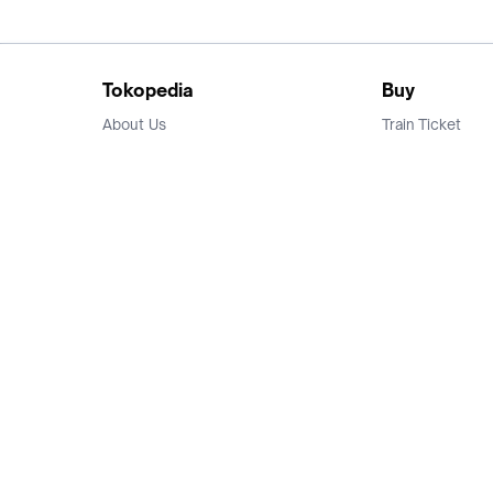
Tokopedia
Buy
About Us
Train Ticket
Career
Flight Ticket
Blog
Ticket Events
Tokopedia Salam
Hotlist
Hotel
Category
Bridestory
Sell
Parentstory
Seller Center
Tokopedia Dictionary
Mitra Toppers
Mall
Register Mall
Tokopedia Apps
Billing & Top up
Deals Tokopedia