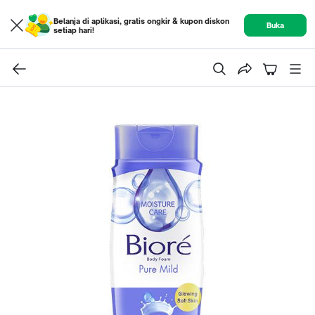
Belanja di aplikasi, gratis ongkir & kupon diskon
Buka
setiap hari!