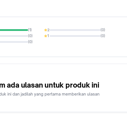
(
1
)
2
(
0
)
0%
(
0
)
1
(
0
)
0%
(
0
)
m ada ulasan untuk produk ini
duk ini dan jadilah yang pertama memberikan ulasan