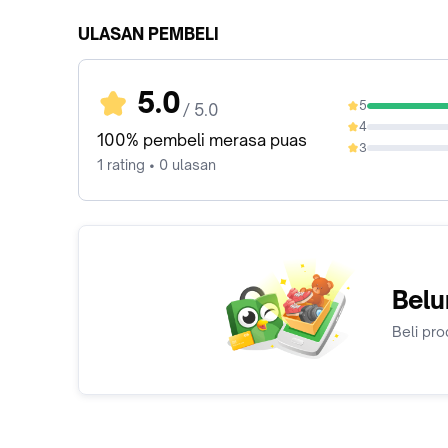
ULASAN PEMBELI
5.0
5
/ 5.0
100%
4
0%
100% pembeli merasa puas
3
0%
1 rating • 0 ulasan
Belu
Beli pro