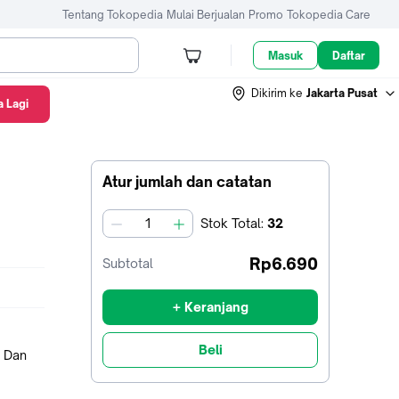
Tentang Tokopedia
Mulai Berjualan
Promo
Tokopedia Care
Masuk
Daftar
Dikirim ke
Jakarta Pusat
 Lagi
Atur jumlah dan catatan
Stok
Total
:
32
jumlah
Rp6.690
Subtotal
+ Keranjang
Beli
 Dan