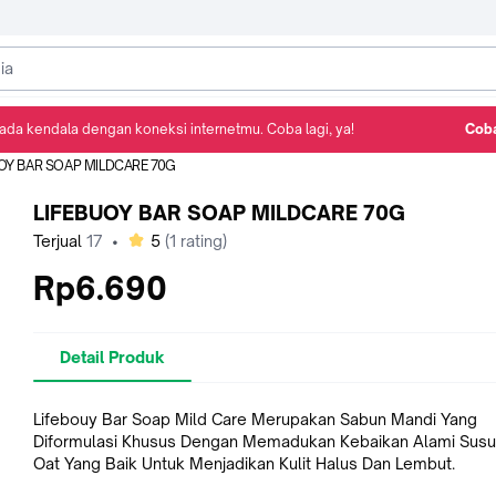
ada kendala dengan koneksi internetmu. Coba lagi, ya!
Coba
Detail Produk
Ulasan
Rekomendasi
OY BAR SOAP MILDCARE 70G
LIFEBUOY BAR SOAP MILDCARE 70G
bintang
Terjual
17
•
5
(
1
rating)
Rp6.690
Detail Produk
Lifebouy Bar Soap Mild Care Merupakan Sabun Mandi Yang
Diformulasi Khusus Dengan Memadukan Kebaikan Alami Susu
Oat Yang Baik Untuk Menjadikan Kulit Halus Dan Lembut.