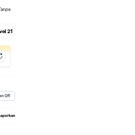
Tanpa
vel 21
an QR
Laporkan