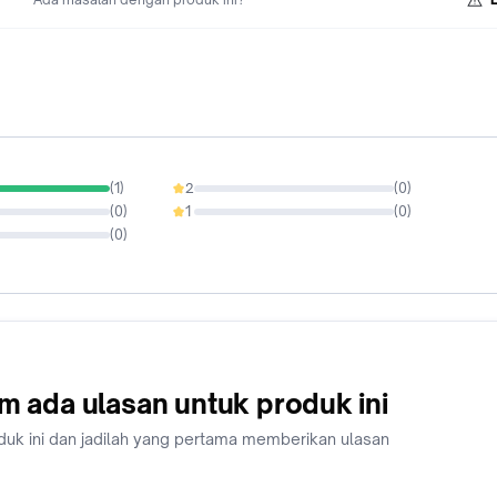
(
1
)
2
(
0
)
0%
(
0
)
1
(
0
)
0%
(
0
)
m ada ulasan untuk produk ini
duk ini dan jadilah yang pertama memberikan ulasan