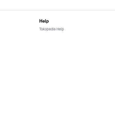
Help
Tokopedia Help
Terms and Condition
Privacy
Keamanan & Privasi
Ikuti Kami