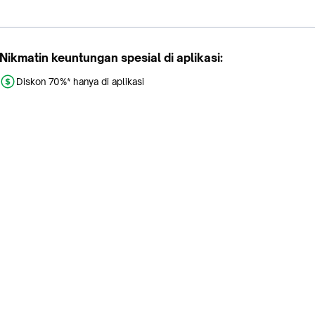
Nikmatin keuntungan spesial di aplikasi:
Diskon 70%* hanya di aplikasi
Promo khusus aplikasi
Gratis Ongkir tiap hari
Buka aplikasi dengan scan QR atau klik tombol:
Pelajari Selengkapnya