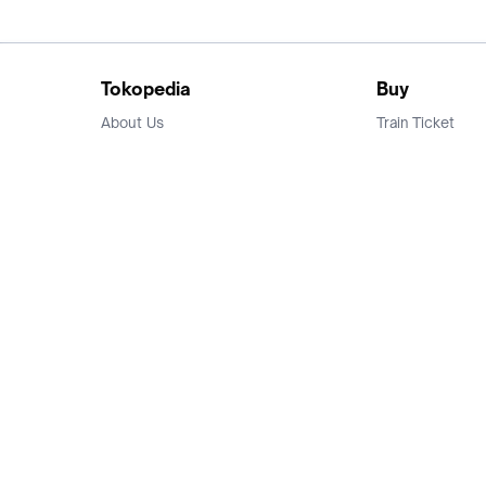
Tokopedia
Buy
About Us
Train Ticket
Career
Flight Ticket
Blog
Ticket Events
Tokopedia Salam
Hotlist
Hotel
Category
Bridestory
Sell
Parentstory
Seller Center
Tokopedia Dictionary
Mitra Toppers
Mall
Register Mall
Tokopedia Apps
Billing & Top up
Deals Tokopedia