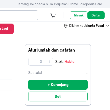
Tentang Tokopedia
Mulai Berjualan
Promo
Tokopedia Care
Masuk
Daftar
Dikirim ke
Jakarta Pusat
 Lagi
Atur jumlah dan catatan
Stok
:
Habis
jumlah
-
Subtotal
+ Keranjang
Beli