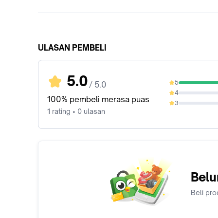
ULASAN PEMBELI
5.0
5
/ 5.0
100%
4
0%
100% pembeli merasa puas
3
0%
1 rating • 0 ulasan
Belu
Beli pro