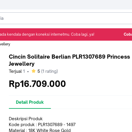
ada kendala dengan koneksi internetmu. Coba lagi, ya!
Coba
Detail Produk
Ulasan
Rekomendasi
wellery
Cincin Solitaire Berlian PLR1307689 Princess
Jewellery
bintang
Terjual
1
•
5
(
1
rating)
Rp16.709.000
Detail Produk
Deskripsi Produk
Kode produk : PLR1307689 - 1497
Material : 18K White Rose Gold