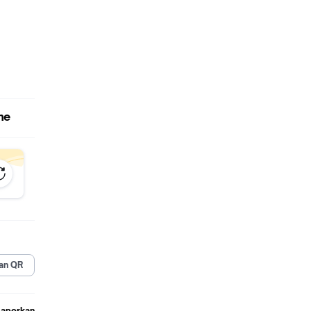
----------
ne
itas
om order
,
an QR
Laporkan