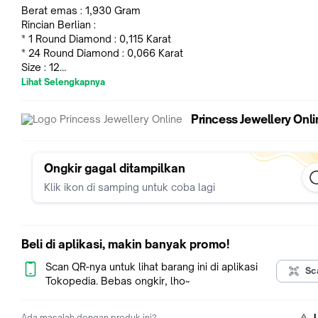
Berat emas : 1,930 Gram
Rincian Berlian :
* 1 Round Diamond : 0,115 Karat
* 24 Round Diamond : 0,066 Karat
Size : 12
Color / Clarity : F VVS
Lihat Selengkapnya
-----------------------------------------------------------------------------------
-------------------
Princess Jewellery Onli
***Keunggulan Produk Princess Jewellery , adalah :
* Berlian berasal dari Eropa ( Cutting terbaik sedunia)
* Penggunaan berlian dengan Grade Color F dan Clarity VVS
(Pemakainan kualitas tertinggi untuk dunia perhiasan)
Ongkir gagal ditampilkan
* Design perhiasan dari Hongkong
Klik ikon di samping untuk coba lagi
* Semua produk menggunakan kadar emas 18K
* Menggunakan sertifikasi yang menyataan dan menjamin kual
berlian dan emas
* Jaminan untuk jual kembali dan tukar tambah ( kecuali cust
Beli di aplikasi, makin banyak promo!
dan wedding ring)
* Jaminan perawatan seumur hidup ,untuk resize (untuk cincin)
Scan QR-nya untuk lihat barang ini di aplikasi
Sc
chrome,grafir dan cuci
Tokopedia. Bebas ongkir, lho~
Ada masalah dengan produk ini?