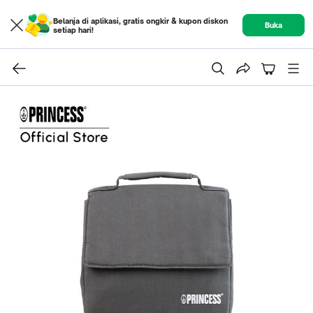
Belanja di aplikasi, gratis ongkir & kupon diskon
Buka
setiap hari!