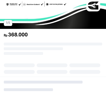
1/5
368.000
Rp