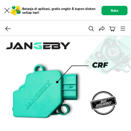
Belanja di aplikasi, gratis ongkir & kupon diskon
Buka
setiap hari!