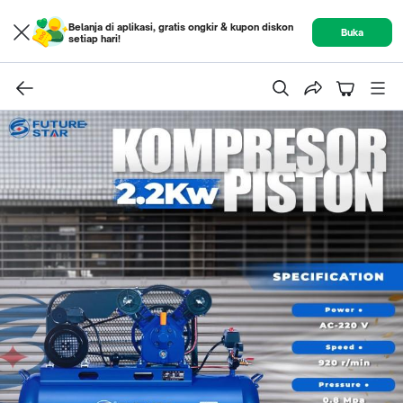
Belanja di aplikasi, gratis ongkir & kupon diskon
Buka
setiap hari!