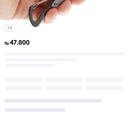
1/5
47.800
Rp