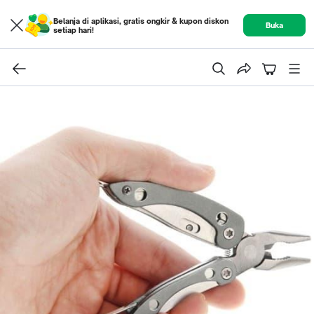
Belanja di aplikasi, gratis ongkir & kupon diskon
Buka
setiap hari!