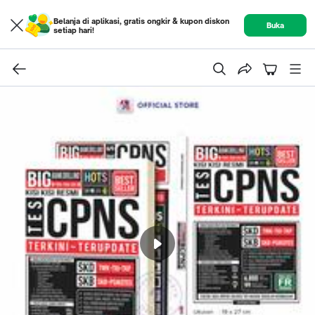
Belanja di aplikasi, gratis ongkir & kupon diskon
Buka
setiap hari!