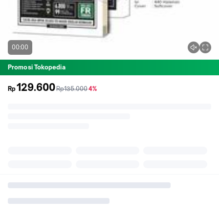
00:00
Promosi Tokopedia
129.600
sebelum
diskon
Rp
Rp135.000
4%
promo