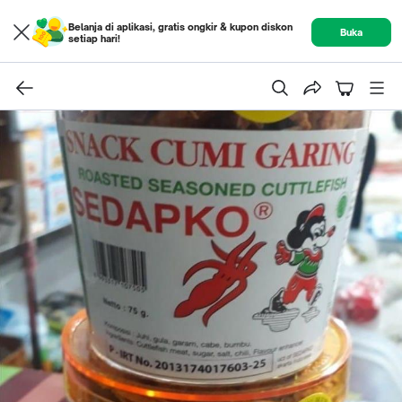
Belanja di aplikasi, gratis ongkir & kupon diskon
Buka
setiap hari!