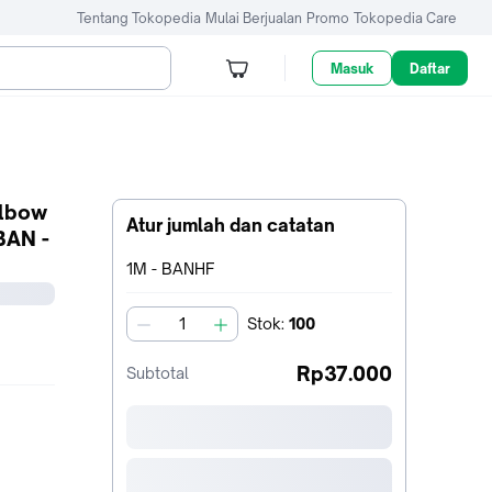
Tentang Tokopedia
Mulai Berjualan
Promo
Tokopedia Care
Masuk
Daftar
Elbow
Atur jumlah dan catatan
BAN -
Terpilih:
1M - BANHF
Stok
:
100
jumlah
Rp37.000
Subtotal