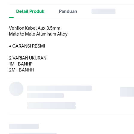
Detail Produk
Panduan
Vention Kabel Aux 3.5mm
Male to Male Aluminum Alloy
● GARANSI RESMI
2 VARIAN UKURAN
1M - BANHF
2M - BANHH
Upgrade Kualitas Audio dengan Kabel dari
VENTION
FEATURES:
Aluminum Alloy Shell
Hi-Fi Clear Audio
Car Music
Gold Plated