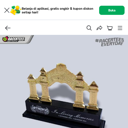
Belanja di aplikasi, gratis ongkir & kupon diskon
Buka
setiap hari!