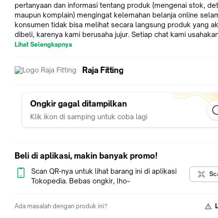
pertanyaan dan informasi tentang produk (mengenai stok, det
maupun komplain) mengingat kelemahan belanja online selam
konsumen tidak bisa melihat secara langsung produk yang a
dibeli, karenya kami berusaha jujur. Setiap chat kami usahaka
secepatnya setelah kami baca Penilaian anda sangat kami harapkan,
Lihat Selengkapnya
demi meningkatkan pelayan dari kami Jangan terburu2 memb
feedback negatif apa bila ada kekurangan/ kesalahan/ kerus
Raja Fitting
Semua bisa dibicarakan baik2 (kami layani dengan seng hati) Untuk
produk perabot rumah tangga berbahan plastik apabila ada
kerusakan bisa ditukar (dengan syarat ongkir menjadi tanggu
pembeli) Kami hanya bisa berusaha packing aman sesuai
Ongkir gagal ditampilkan
kemampuan kami, dan pasti kami cek kondisi barang sebelu
Klik ikon di samping untuk coba lagi
Kepuasan anda adalah tujuan kami Semoga setiap produk ya
dibeli dari toko kami bermanfaat Terima Kasih
Beli di aplikasi, makin banyak promo!
Scan QR-nya untuk lihat barang ini di aplikasi
Sc
Tokopedia. Bebas ongkir, lho~
Ada masalah dengan produk ini?