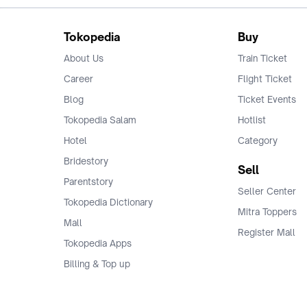
Tokopedia
Buy
About Us
Train Ticket
Career
Flight Ticket
Blog
Ticket Events
Tokopedia Salam
Hotlist
Hotel
Category
Bridestory
Sell
Parentstory
Seller Center
Tokopedia Dictionary
Mitra Toppers
Mall
Register Mall
Tokopedia Apps
Billing & Top up
Deals Tokopedia
Finance