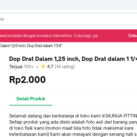
ada kendala dengan koneksi internetmu. Coba lagi, ya!
Coba
Detail Produk
Ulasan
Rekomendasi
Dalam 1,25 inch, Dop Drat dalam 1 1/4"
Dop Drat Dalam 1,25 inch, Dop Drat dalam 1 1/
bintang
Terjual
100+
•
4.7
(
14
rating)
Rp2.000
Detail Produk
Selamat datang dan berbelanja di toko kami #34;RAJA FITTING #34;
Setiap produk yang ada disini adalah foto asli dari barang ya
di toko fisik kami (mohon maaf bila foto tidak maksimal kare
keterbatasan kami) Kami akan melayani dengan senang hati setiap