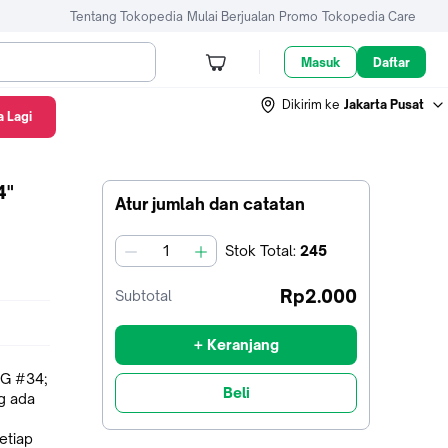
Tentang Tokopedia
Mulai Berjualan
Promo
Tokopedia Care
Masuk
Daftar
Dikirim ke
Jakarta Pusat
 Lagi
4"
Atur jumlah dan catatan
Stok
Total
:
245
jumlah
Rp2.000
Subtotal
+ Keranjang
Beli
ng ada