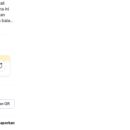
ail
a ini
kan
n balas
eri
akan
ngan
mnya
ng
an QR
Laporkan