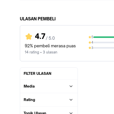
ULASAN PEMBELI
4.7
5
/ 5.0
92.86%
4
0%
92% pembeli merasa puas
3
0%
14 rating • 3 ulasan
FILTER ULASAN
Media
Rating
Topik Ulasan