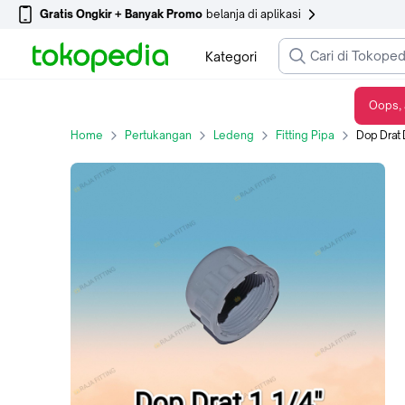
Gratis Ongkir + Banyak Promo
belanja di aplikasi
Kategori
Oops, 
Dop Drat Dalam 1,25 inch, Dop Drat dalam 1 1/4"
Home
Pertukangan
Ledeng
Fitting Pipa
Dop Drat 