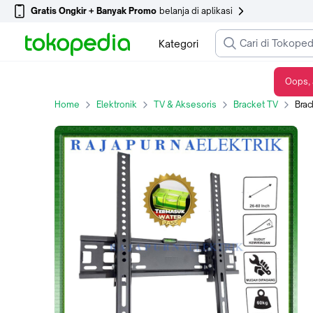
Gratis Ongkir + Banyak Promo
belanja di aplikasi
Kategori
Oops, 
Bracket LED LCD PLASMA TV 26 - 60 inch merk KYZUKU UNIVERSAL
Home
Elektronik
TV & Aksesoris
Bracket TV
Bracke