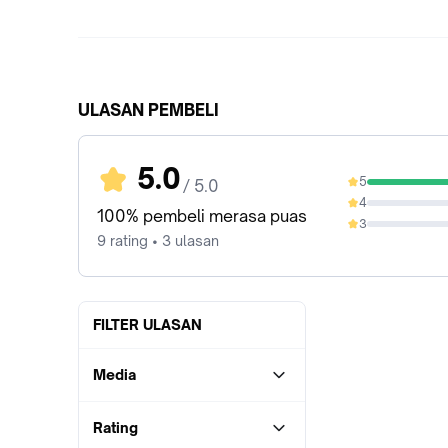
ULASAN PEMBELI
5.0
5
/ 5.0
100%
4
0%
100% pembeli merasa puas
3
0%
9 rating • 3 ulasan
FILTER ULASAN
Media
Rating