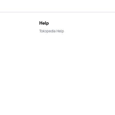
Help
Tokopedia Help
Terms and Condition
Privacy
Keamanan & Privasi
Ikuti Kami