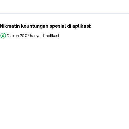
Nikmatin keuntungan spesial di aplikasi:
Diskon 70%* hanya di aplikasi
Promo khusus aplikasi
Gratis Ongkir tiap hari
Buka aplikasi dengan scan QR atau klik tombol:
Pelajari Selengkapnya