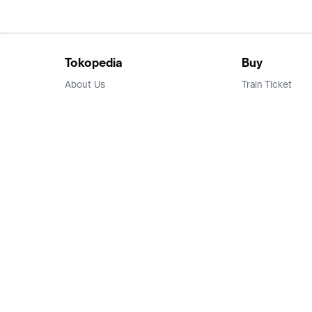
Tokopedia
Buy
About Us
Train Ticket
Career
Flight Ticket
Blog
Ticket Events
Tokopedia Salam
Hotlist
Hotel
Category
Bridestory
Sell
Parentstory
Seller Center
Tokopedia Dictionary
Mitra Toppers
Mall
Register Mall
Tokopedia Apps
Billing & Top up