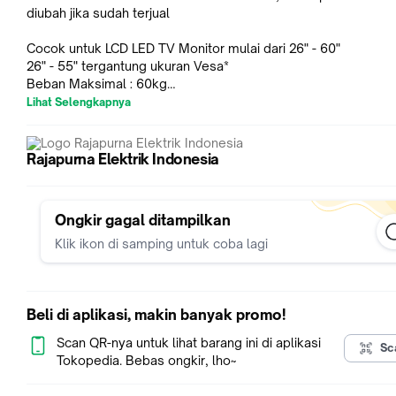
diubah jika sudah terjual
Cocok untuk LCD LED TV Monitor mulai dari 26" - 60"
26" - 55" tergantung ukuran Vesa*
Beban Maksimal : 60kg
Dapat dimiringkan hingga 15 derajat
Lihat Selengkapnya
Cocok untuk ukuran Vesa 200x200, 400x400
Profile ( jarak tv ke dinding ) : 7.0 cm
Bisa untuk segala merk TV
Rajapurna Elektrik Indonesia
- Sudah termasuk baut, fisher, dan kelengkapan lainnya
Kyzuku Bracket TV [26"-60"] merupakan bracket TV yang
Ongkir gagal ditampilkan
kompatibel dengan TV LCD atau LED 26 Inch hingga 60 Inch 
untuk ukuran TV 26 " - 60" tergantung pada ukuran VESA-nya.
Klik ikon di samping untuk coba lagi
Wallmount bracket ini dapat Anda aplikasikan pada dinding d
memiliki pengaturan kemiringan bracket yang berfungsi untuk
mengatur sudut pandang ke TV, dan waterpass untuk mengat
Beli di aplikasi, makin banyak promo!
keseimbangan pada kedua sisi.
Scan QR-nya untuk lihat barang ini di aplikasi
Sc
Tokopedia. Bebas ongkir, lho~
Kyzuku Bracket ini dilengkapi dengan sistem penguncian ya
sehingga Anda tidak perlu kuatir TV akan terjatuh atau terlepa