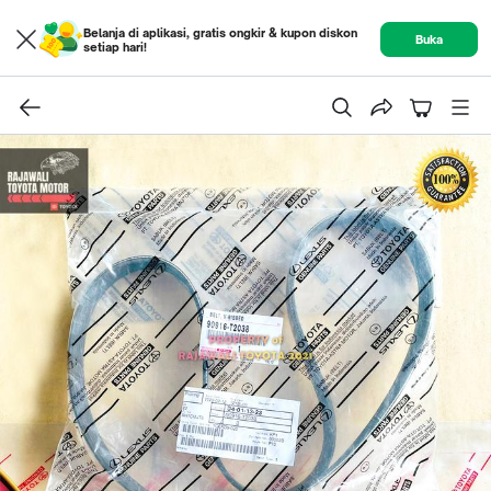
Belanja di aplikasi, gratis ongkir & kupon diskon
Buka
setiap hari!