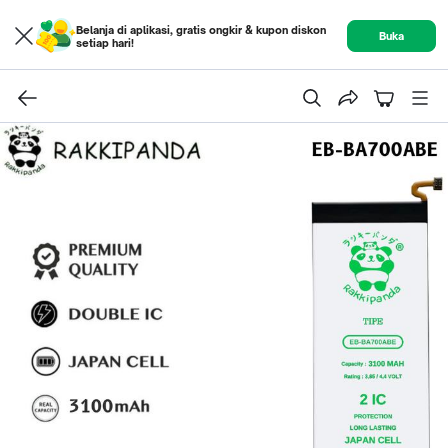
Belanja di aplikasi, gratis ongkir & kupon diskon
Buka
setiap hari!