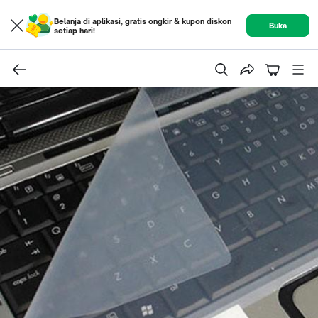
Belanja di aplikasi, gratis ongkir & kupon diskon
Buka
setiap hari!