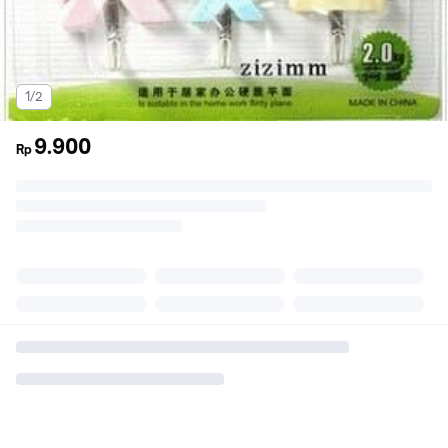
1/2
9.900
Rp