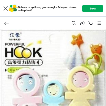
Belanja di aplikasi, gratis ongkir & kupon diskon
Buka
setiap hari!