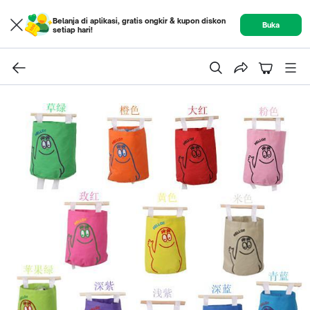
Belanja di aplikasi, gratis ongkir & kupon diskon
Buka
setiap hari!