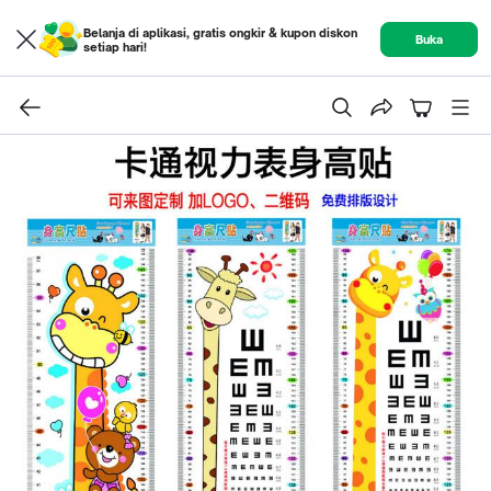
Belanja di aplikasi, gratis ongkir & kupon diskon
Buka
setiap hari!